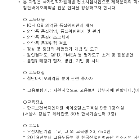
본 과정은 국가인적자원개발 컨소시엄사업으로 제약분야의 핵심
첨단바이오의약품 전문 인력을 양성하고자 합니다.
○ 교육내용
- ICH Q9 의약품 품질위험관리 개요
- 의약품 품질경영, 품질위험평가 및 관리
- 의약품 품질리스크체계
- 의약품 품질위험 검토
- 정성 및 정량적 위험평가 개념 및 도구
- 원인결과도, QFD, FMEA 등 평가도구 소개 및 활용방안
- 품질위해평가 절차, 방법, 기법 및 사례
○ 교육대상
- 첨단바이오의약품 분야 관련 종사자
* 고용보험기금 지원사업으로 고용보험 납부자에 한합니다.(
○교육장소
- 한국보건복지인재원 바이오헬스교육실 9층 1강의실
(서울시 강남구 테헤란로 305 한국기술센터 9층)
○ 교육비
- 우선지원기업 무료, 그 외 교육생 23,750원
* 2019년부터 고용노동부 및 한국산업인력공단 컨소시엄 사