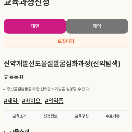
교육과정신청
대면
제약
모집마감
신약개발선도물질발굴심화과정(신약탐색)
교육목표
후보물질발굴을 위한 신약탐색기술을 설명할 수 있다.
#제약
#바이오
#의약품
교육소개
신청정보
교육구성
수료기준
교육소개