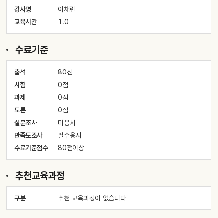
강사명
이채린
교육시간
1.0
수료기준
출석
80점
시험
0점
과제
0점
토론
0점
설문조사
미응시
만족도조사
필수응시
수료기준점수
80점이상
추천교육과정
구분
추천 교육과정이 없습니다.