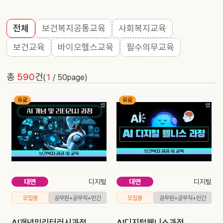
전체
보건복지공통교육
사회복지교육
보건교육
바이오헬스교육
필수의무교육
총
590
건
(
1
/
50
page)
유료
유료
대면
디지털
대면
디지털
모집중
공무원+공무직+민간
모집중
공무원+공무직+민간
AI개념및리터러시과정
AI디지털웰니스과정