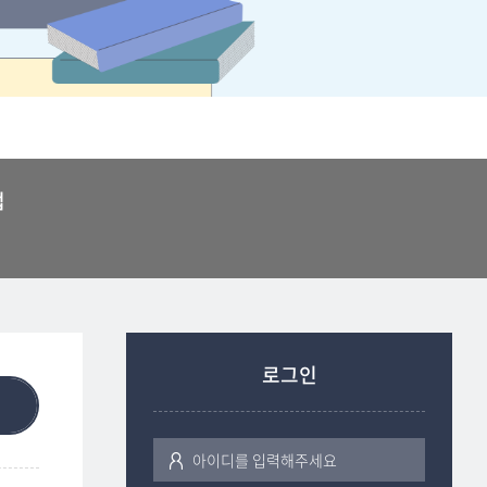
법
로그인
색