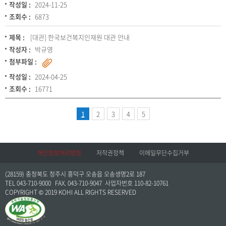
작성일 :
2024-11-25
조회수 :
6873
제목 :
[대관] 한국보건복지인재원 대관 안내
작성자 :
박규영
첨부파일 :
작성일 :
2024-04-25
조회수 :
16771
1
2
3
4
5
개인정보처리방침
저작권정책
이메일무단수집거부
(28159) 충청북도 청주시 흥덕구 오송읍 오송생명2로 187
TEL 043-710-9000
FAX. 043-710-9047
사업자번호 110-82-10761
COPYRIGHT © 2019 KOHI ALL RIGHTS RESERVED