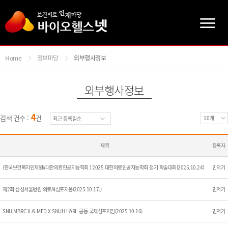
주메뉴바로가기
본문바로가기
Home
정보마당
외부행사정보
외부행사정보
4
검색 건수 :
건
제목
등록자
(한국보건복지인재원x대한의료인공지능학회 ) 2025 대한의료인공지능학회 정기 학술대회(2025.10.24)
민덕기
제2회 삼성서울병원 의료AI심포지움(2025.10.17.)
민덕기
SNU MBRC X AI.MED X SNUH HARI_공동 국제심포지엄(2025.10.16)
민덕기