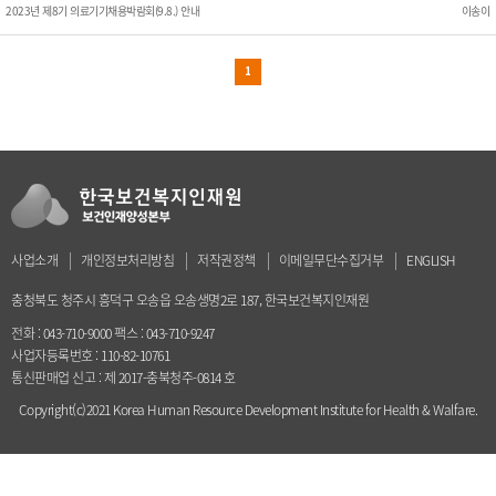
2023년 제8기 의료기기채용박람회(9.8.) 안내
이송이
1
사업소개
개인정보처리방침
저작권정책
이메일무단수집거부
ENGLISH
충청북도 청주시 흥덕구 오송읍 오송생명2로 187, 한국보건복지인재원
전화 : 043-710-9000 팩스 : 043-710-9247
사업자등록번호 : 110-82-10761
통신판매업 신고 : 제 2017-충북청주-0814 호
Copyright(c)2021 Korea Human Resource Development Institute for Health & Walfare.