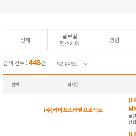
외국어
전체
영어
일본어
가능자
글로벌
전체
병원
(일상대화)
(원어민
헬스케어
448
검색 건수 :
건
성별
전체
남
여
선택
회사명
[L
나이
전체
무관
연령제한
20
담
(주)라이프스타일프로젝트
보건
신입
[L