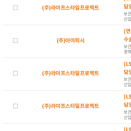
근무시간
전체
전일제
시간제
협
담
(주)라이프스타일프로젝트
보건
신입
[
마감일
전체
오늘 마감
내일 마감
수
(주)아이피시
보건
경력
[L
등록일
기간
1개월
3개월
6개월
담
(주)라이프스타일프로젝트
보건
신입
[L
정보제공처
전체
바이오헬
고용24
담
(주)라이프스타일프로젝트
보건
스넷
신입
[L