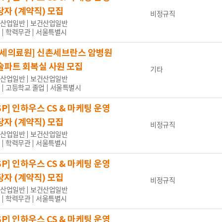
의가능
당자 (계약직) 모집
비정규직
산업일반
보건산업일반
학력무관
서울특별시
연세의료원] 신촌세브란스 암병원
3일
1주 이내
2주 이내
30일 이내
술파트 회복실 사원 모집
기타
산업일반
보건산업일반
고등학교 졸업
서울특별시
SP] 인하우스 CS & 마케팅 운영
설정
~
당자 (계약직) 모집
비정규직
산업일반
보건산업일반
학력무관
서울특별시
SP] 인하우스 CS & 마케팅 운영
잡코리아
사람인
인크루트
나라일터
당자 (계약직) 모집
비정규직
산업일반
보건산업일반
학력무관
서울특별시
SP] 인하우스 CS & 마케팅 운영