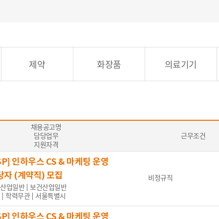
중국어
프랑스어
독일어
러시아어
몽골어
능통자
제약
화장품
의료기기
 수준, 의료통역)
무관
채용공고명
담당업무
근무조건
지원자격
SP] 인하우스 CS & 마케팅 운영
대 이하
30대
40대
50대
60대 이상
당자 (계약직) 모집
비정규직
산업일반
보건산업일반
학력무관
서울특별시
SP] 인하우스 CS & 마케팅 운영