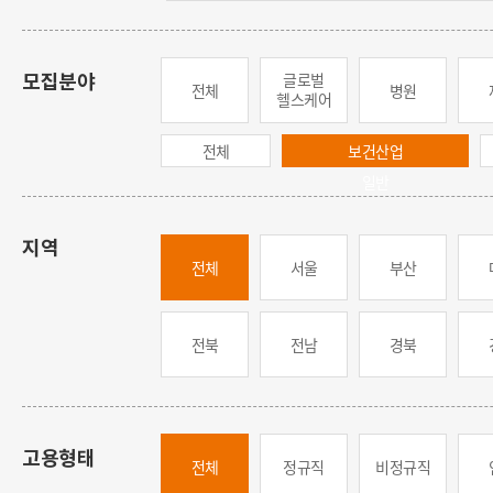
글로벌
모집분야
전체
병원
헬스케어
전체
보건산업
일반
지역
전체
서울
부산
전북
전남
경북
고용형태
전체
정규직
비정규직