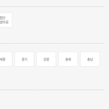
첨단
생의료
세종
경기
강원
충북
충남