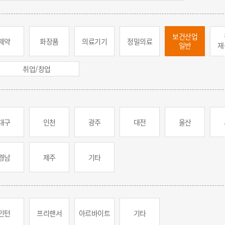
보건산업
제약
화장품
의료기기
정밀의료
일반
재
취업/창업
대구
인천
광주
대전
울산
경남
제주
기타
인턴
프리랜서
아르바이트
기타