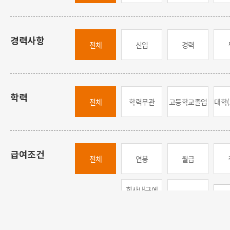
경력사항
전체
신입
경력
학력
전체
학력무관
고등학교
졸업
대학(
급여조건
전체
연봉
월급
회사내규에
면접 후 결정
따름