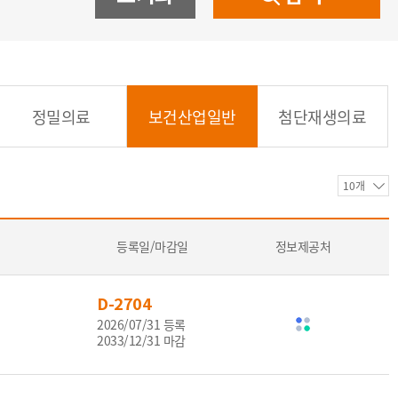
아랍어
베트남어
한국어
기타
정밀의료
보건산업일반
첨단재생의료
등록일/마감일
정보제공처
D-2704
2026/07/31 등록
2033/12/31 마감