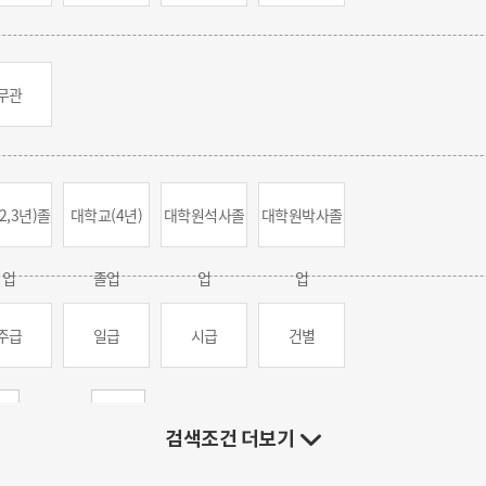
무관
2,3년)
졸
대학교(4년)
대학원
석사졸
대학원
박사졸
업
졸업
업
업
주급
일급
시급
건별
만원 ~
만원
검색조건 더보기