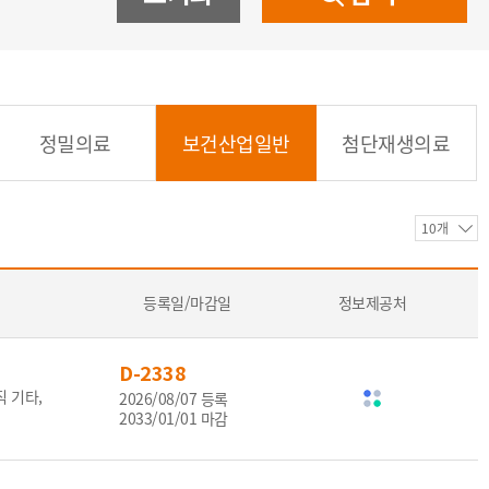
아랍어
베트남어
한국어
기타
정밀의료
보건산업일반
첨단재생의료
등록일/마감일
정보제공처
D-2338
 기타,
2026/08/07 등록
2033/01/01 마감