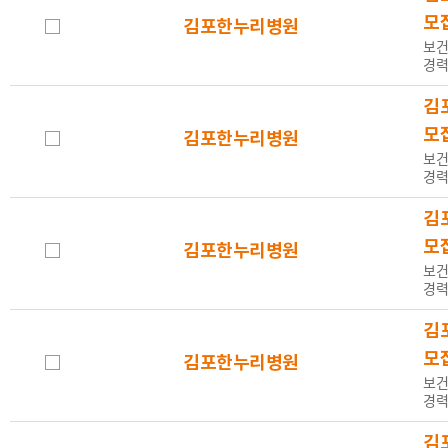
근무시간
전체
전일제
시간제
협
모
김포한누리병원
보건
경력
김
마감일
전체
오늘 마감
내일 마감
모
김포한누리병원
보건
경력
김
등록일
기간
1개월
3개월
6개월
모
김포한누리병원
보건
경력
김
정보제공처
전체
바이오헬
고용24
모
김포한누리병원
보건
스넷
경력
김