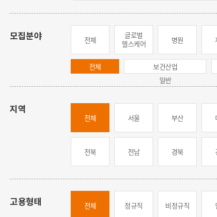
글로벌
모집분야
전체
병원
헬스케어
전체
보건산업
일반
지역
전체
서울
부산
전북
전남
경북
고용형태
전체
정규직
비정규직