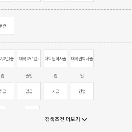
무관
2,3년)
졸
대학교(4년)
대학원
석사졸
대학원
박사졸
업
졸업
업
업
주급
일급
시급
건별
만원 ~
만원
검색조건 더보기