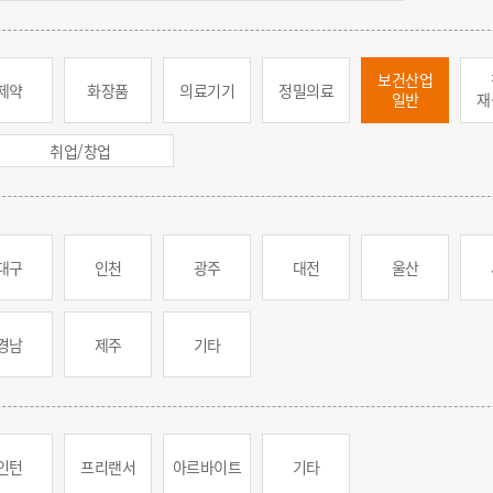
보건산업
제약
화장품
의료기기
정밀의료
일반
재
취업/창업
대구
인천
광주
대전
울산
경남
제주
기타
인턴
프리랜서
아르바이트
기타