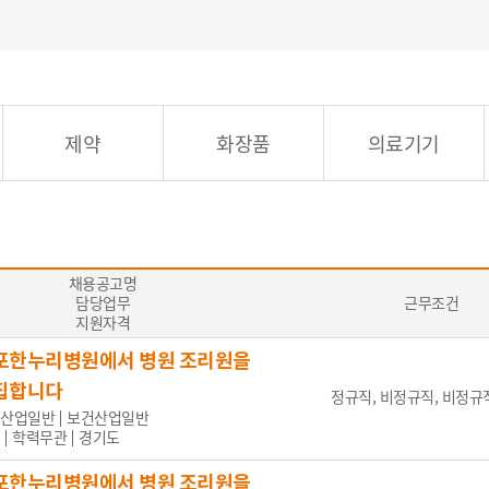
중국어
프랑스어
독일어
러시아어
몽골어
능통자
제약
화장품
의료기기
 수준, 의료통역)
무관
채용공고명
담당업무
근무조건
지원자격
포한누리병원에서 병원 조리원을
대 이하
30대
40대
50대
60대 이상
집합니다
정규직, 비정규직, 비정규직
산업일반
보건산업일반
학력무관
경기도
포한누리병원에서 병원 조리원을