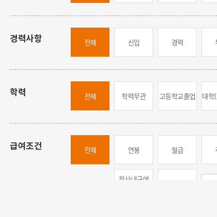
경력사항
전체
신입
경력
학력
전체
학력무관
고등학교
졸업
대학(
급여조건
전체
연봉
월급
회사내규에
면접 후 결정
따름