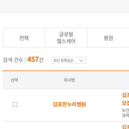
외국어
전체
영어
일본어
가능자
글로벌
전체
병원
(일상대화)
(원어민
헬스케어
457
검색 건수 :
건
성별
전체
남
여
선택
회사명
김
나이
전체
무관
연령제한
20
모
김포한누리병원
보건
경력
김