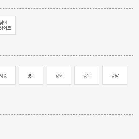
첨단
생의료
세종
경기
강원
충북
충남