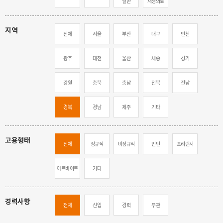
일반
재생의료
지역
전체
서울
부산
대구
인천
광주
대전
울산
세종
경기
강원
충북
충남
전북
전남
경북
경남
제주
기타
고용형태
전체
정규직
비정규직
인턴
프리랜서
아르바이트
기타
경력사항
전체
신입
경력
무관