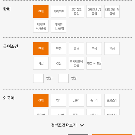
학력
고등학교
대학(2,3년)
대학교(4년)
전체
학력무관
졸업
졸업
졸업
대학원
대학원
석사졸업
박사졸업
급여조건
전체
연봉
월급
주급
일급
회사내규에
시급
건별
면접 후 결정
따름
만원 ~
만원
외국어
전체
영어
일본어
중국어
프랑스어
독일어
러시아어
몽골어
아랍어
베트남어
검색조건 더보기
가능자
한국어
기타
(일상대화)