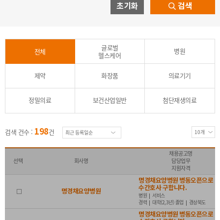
초기화
검색
능통자
(원어민 수준, 의료통역)
글로벌
성별
병원
전체
전체
남
여
무관
헬스케어
제약
화장품
의료기기
나이
전체
무관
연령제한
20대 이하
30대
정밀의료
보건산업일반
첨단재생의료
40대
50대
60대 이상
198
검색 건수 :
건
근무시간
전체
전일제
시간제
협의가능
채용공고명
선택
회사명
담당업무
지원자격
마감일
명경채요양병원 병동오픈으로
전체
오늘 마감
내일 마감
3일
1주 이내
수간호사 구합니다.
명경채요양병원
병원
서비스
경력
대학(2,3년) 졸업
경상북도
2주 이내
30일 이내
명경채요양병원 병동오픈으로