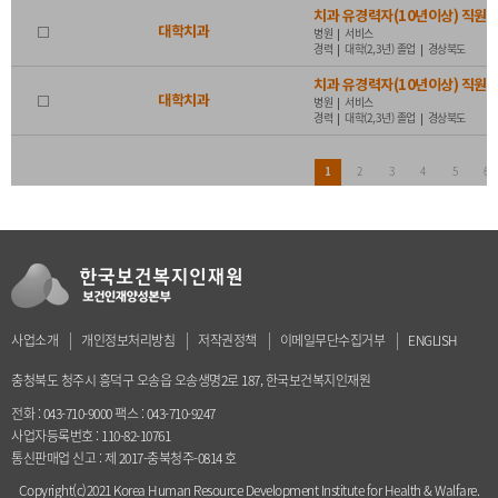
치과 유경력자(10년이상) 직원 
대학치과
병원
서비스
경력
대학(2,3년) 졸업
경상북도
치과 유경력자(10년이상) 직원 
대학치과
병원
서비스
경력
대학(2,3년) 졸업
경상북도
2
3
4
5
6
1
사업소개
개인정보처리방침
저작권정책
이메일무단수집거부
ENGLISH
충청북도 청주시 흥덕구 오송읍 오송생명2로 187, 한국보건복지인재원
전화 : 043-710-9000 팩스 : 043-710-9247
사업자등록번호 : 110-82-10761
통신판매업 신고 : 제 2017-충북청주-0814 호
Copyright(c)2021 Korea Human Resource Development Institute for Health & Walfare.