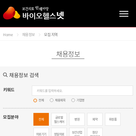
주메뉴바로가기
본문바로가기
Home
채용정보
모집 지역
채용정보
채용정보 검색
키워드
전체
채용제목
기업명
모집분야
글로벌
전체
병원
제약
화장품
헬스케어
보건산업
첨단
의료기기
정밀의료