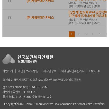
(주)사람인에이치에스
의료기기
연구개발·전략·기획
경력
대학교(4년) 졸업
경기도
[상장사] 반도체 Wet 공정 장비
기구설계 엔지니어 정규직 채용
(주)사람인에이치에스
의료기기
연구개발·전략·기획
경력
대학교(4년) 졸업
경기도
2
3
4
5
6
1
사업소개
개인정보처리방침
저작권정책
이메일무단수집거부
ENGLISH
충청북도 청주시 흥덕구 오송읍 오송생명2로 187, 한국보건복지인재원
전화 : 043-710-9000 팩스 : 043-710-9247
사업자등록번호 : 110-82-10761
통신판매업 신고 : 제 2017-충북청주-0814 호
Copyright(c)2021 Korea Human Resource Development Institute for Health & Walfare.