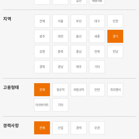
일반
재생의료
지역
전체
서울
부산
대구
인천
광주
대전
울산
세종
경기
강원
충북
충남
전북
전남
경북
경남
제주
기타
고용형태
전체
정규직
비정규직
인턴
프리랜서
아르바이트
기타
경력사항
전체
신입
경력
무관