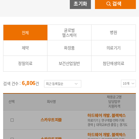
초기화
검색
능통자
(원어민 수준, 의료통역)
글로벌
성별
병원
전체
전체
남
여
무관
헬스케어
제약
화장품
의료기기
나이
전체
무관
연령제한
20대 이하
30대
정밀의료
보건산업일반
첨단재생의료
40대
50대
60대 이상
6,806
검색 건수 :
건
근무시간
전체
전일제
시간제
협의가능
채용공고명
선택
회사명
담당업무
지원자격
마감일
전체
오늘 마감
내일 마감
3일
1주 이내
하드웨어 개발. 블랙박스
스카우트피플
의료기기
연구개발·전략·기획
경력
대학교(4년) 졸업
경기도
2주 이내
30일 이내
하드웨어 개발. 블랙박스