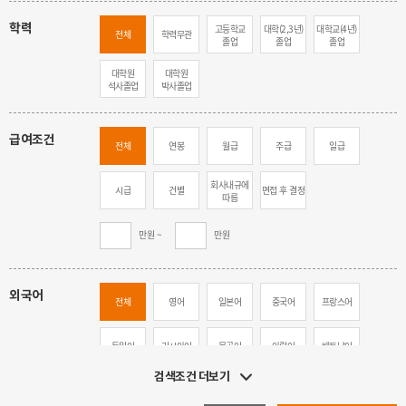
학력
고등학교
대학(2,3년)
대학교(4년)
전체
학력무관
졸업
졸업
졸업
대학원
대학원
석사졸업
박사졸업
급여조건
전체
연봉
월급
주급
일급
회사내규에
시급
건별
면접 후 결정
따름
만원 ~
만원
외국어
전체
영어
일본어
중국어
프랑스어
독일어
러시아어
몽골어
아랍어
베트남어
검색조건 더보기
가능자
한국어
기타
(일상대화)