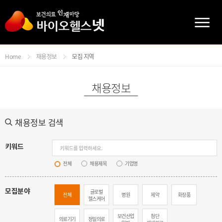
주메뉴바로가기
본문바로가기
Home
채용정보
모집 지역
채용정보
채용정보 검색
키워드
전체
채용제목
기업명
모집분야
글로벌
전체
병원
제약
화장품
헬스케어
보건산업
첨단
의료기기
정밀의료