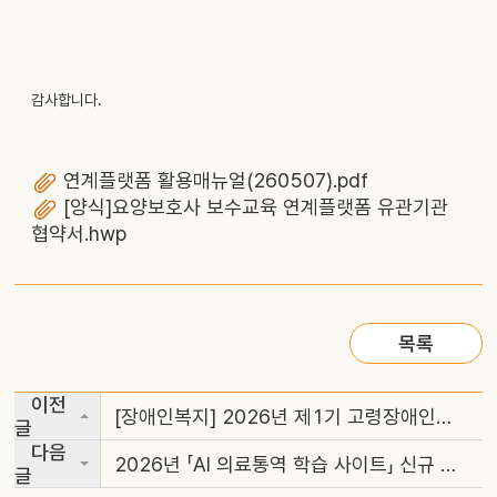
감사합니다.
연계플랫폼 활용매뉴얼(260507).pdf
[양식]요양보호사 보수교육 연계플랫폼 유관기관
협약서.hwp
목록
이전
[장애인복지] 2026년 제1기 고령장애인지원심화과정 교육생 모집안내(~6.5.까지 신청)
글
다음
2026년 「AI 의료통역 학습 사이트」 신규 오픈 및 링크 안내
글