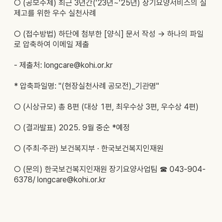
○
(공모주제)
최근 3년간('23년~'25년) 장기요양서비스의 질
제고를 위한 우수 실천사례
○
(접수방법)
하단에 첨부한 [양식] 문서 작성 → 하나의 파일
로 압축하여 이메일 제출
- 제출처: longcare@kohi.or.kr
* 압축파일명: "(현장실천사례 공모전)_기관명"
○
(시상규모)
총 8편 (대상 1편, 최우수상 3편, 우수상 4편)
○
(결과발표)
2025. 9월 중순 *예정
○
(주최·주관)
보건복지부 · 한국보건복지인재원
○
(문의)
한국보건복지인재원 장기요양사업팀 ☎ 043-904-
6378/ longcare@kohi.or.kr